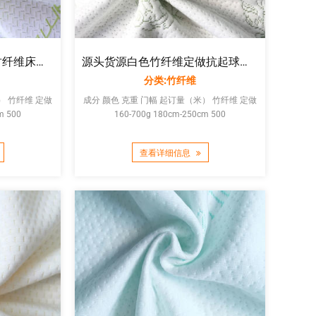
针织夹丝提花金色竹子竹纤维床垫面料乳胶枕套面料家纺厂家直销
源头货源白色竹纤维定做抗起球家纺布乳胶床垫枕套针织空气层布
分类:竹纤维
定做
成分 颜色 克重 门幅 起订量（米） 竹纤维 定做
m 500
160-700g 180cm-250cm 500
查看详细信息