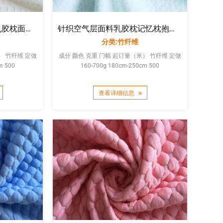
针织空气层面料乳胶枕记忆枕抱枕枕套床垫布竹纤维定制LOGO
竹纤维凉感丝滑床垫布乳胶枕面料定做抗菌防螨吸湿排汗针织夹丝布
分类:竹纤维
成分 颜色 克重 门幅 起订量（米） 竹纤维 定做
定做
160-700g 180cm-250cm 500
m 500
查看详细信息