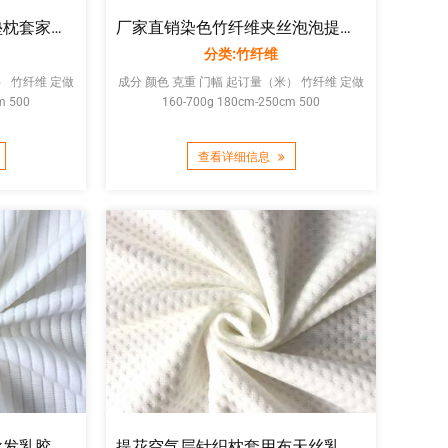
竹纤维针织面料用于床垫枕套家纺定做抗菌防螨三层夹丝大圆机布料
厂家直销染色竹纤维夹丝泡泡提花乳胶枕套四季针织空气层提花面料
分类:竹纤维
定做
成分 颜色 克重 门幅 起订量（米） 竹纤维 定做
m 500
160-700g 180cm-250cm 500
查看详细信息
空气层夹丝布厂家直销批发乳胶床垫套席梦思布料抱枕靠枕家纺面料
提花空气层针织枕套用布天丝乳胶枕套面料高克重床垫布