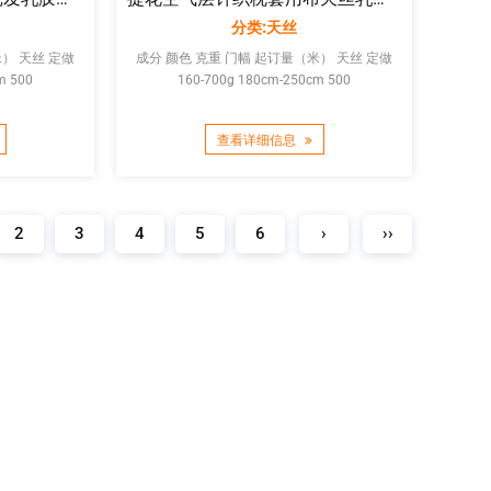
分类:天丝
 定做
成分 颜色 克重 门幅 起订量（米） 天丝 定做
m 500
160-700g 180cm-250cm 500
查看详细信息
2
3
4
5
6
›
››