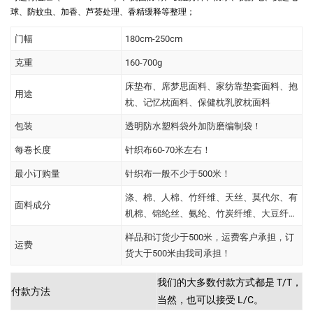
球、防蚊虫、加香、芦荟处理、香精缓释等整理；
门幅
180cm-250cm
克重
160-700g
床垫布、席梦思面料、家纺靠垫套面料、抱
用途
枕、记忆枕面料、保健枕乳胶枕面料
包装
透明防水塑料袋外加防磨编制袋！
每卷长度
针织布60-70米左右！
最小订购量
针织布一般不少于500米！
涤、棉、人棉、竹纤维、天丝、莫代尔、有
面料成分
机棉、锦纶丝、氨纶、竹炭纤维、大豆纤
维、玉米纤维、牛奶纤维、Coolmax等
样品和订货少于500米，运费客户承担，订
运费
货大于500米由我司承担！
我们的大多数付款方式都是 T/T，
付款方法
当然，也可以接受 L/C。