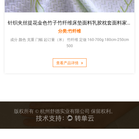
针织夹丝提花金色竹子竹纤维床垫面料乳胶枕套面料家纺厂家直销
分类:竹纤维
成分 颜色 克重 门幅 起订量（米） 竹纤维 定做 160-700g 180cm-250cm
500
查看产品详情
版权所有 © 杭州舒德实业有限公司 保留权利。