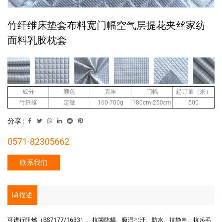
竹纤维床垫套布料宽门幅空气层提花夹丝家纺
面料乳胶枕套
成分
克重
门幅
起订量（米）
颜色
竹纤维
500
定做
160-700g
180cm-250cm
分享 :
0571-82305662
联系我们
描述
可进行阻燃（BS7177/1633）、抗菌防螨、吸湿排汗、防水、抗静电、抗起毛