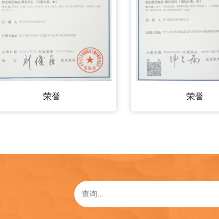
荣誉
荣誉