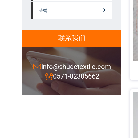
荣誉
联系我们
info@shudetextile.com
0571-82305662