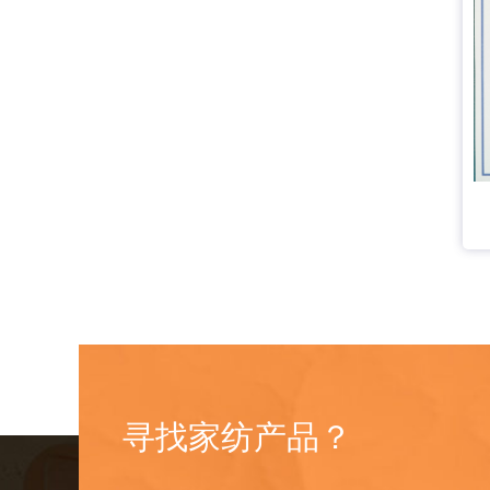
寻找家纺产品？