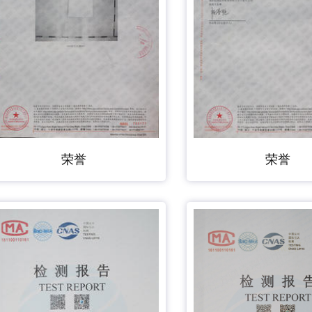
荣誉
荣誉