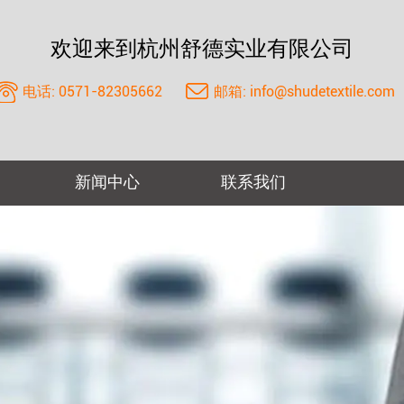
欢迎来到杭州舒德实业有限公司
电话:
0571-82305662
邮箱:
info@shudetextile.com
新闻中心
联系我们