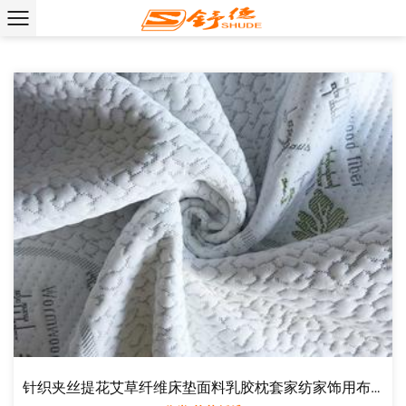
针织夹丝提花艾草纤维床垫面料乳胶枕套家纺家饰用布厂家直销