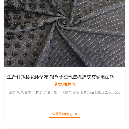
生产针织提花床垫布 银离子空气层乳胶枕防静电面料厂家直销
分类:抗静电
成分 颜色 克重 门幅 起订量（米） 抗静电 定做 160-700g 180cm-250cm 500
查看详细信息