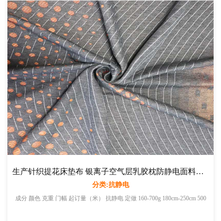
生产针织提花床垫布 银离子空气层乳胶枕防静电面料厂家直销
分类:抗静电
成分 颜色 克重 门幅 起订量（米） 抗静电 定做 160-700g 180cm-250cm 500