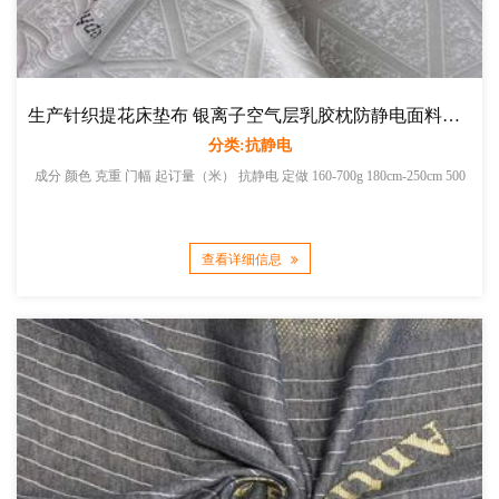
生产针织提花床垫布 银离子空气层乳胶枕防静电面料厂家直销
分类:抗静电
成分 颜色 克重 门幅 起订量（米） 抗静电 定做 160-700g 180cm-250cm 500
查看详细信息