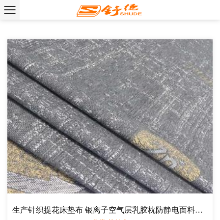
生产针织提花床垫布 银离子空气层乳胶枕防静电面料厂家直销