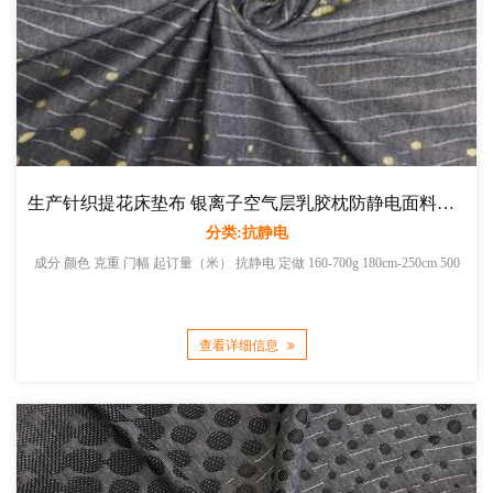
生产针织提花床垫布 银离子空气层乳胶枕防静电面料厂家直销
分类:抗静电
成分 颜色 克重 门幅 起订量（米） 抗静电 定做 160-700g 180cm-250cm 500
查看详细信息