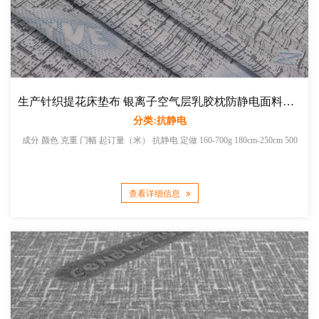
生产针织提花床垫布 银离子空气层乳胶枕防静电面料厂家直销
分类:抗静电
成分 颜色 克重 门幅 起订量（米） 抗静电 定做 160-700g 180cm-250cm 500
查看详细信息