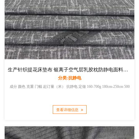
生产针织提花床垫布 银离子空气层乳胶枕防静电面料厂家直销
分类:抗静电
成分 颜色 克重 门幅 起订量（米） 抗静电 定做 160-700g 180cm-250cm 500
查看详细信息