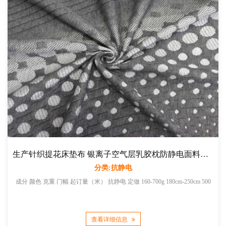
生产针织提花床垫布 银离子空气层乳胶枕防静电面料厂家直销
分类:抗静电
成分 颜色 克重 门幅 起订量（米） 抗静电 定做 160-700g 180cm-250cm 500
查看详细信息