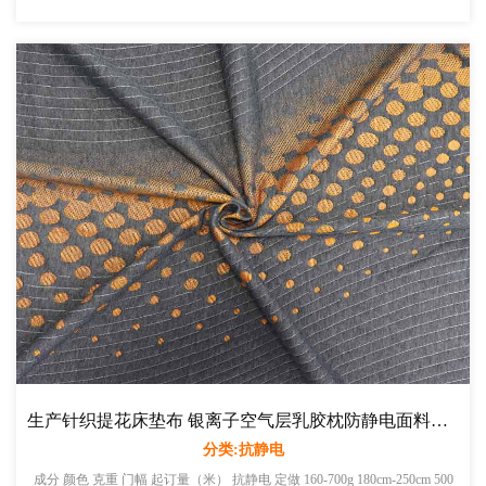
生产针织提花床垫布 银离子空气层乳胶枕防静电面料厂家直销
分类:抗静电
成分 颜色 克重 门幅 起订量（米） 抗静电 定做 160-700g 180cm-250cm 500