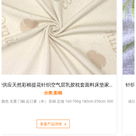
现货供应天然彩棉提花针织空气层乳胶枕套面料床垫家纺布料厂家直销
针织夹丝提花金色竹子竹纤维床垫面料乳胶枕套面
分类:竹纤维
 500
成分 颜色 克重 门幅 起订量（米） 竹纤维 定做 160-700g 180cm-250cm
500
查看产品详情