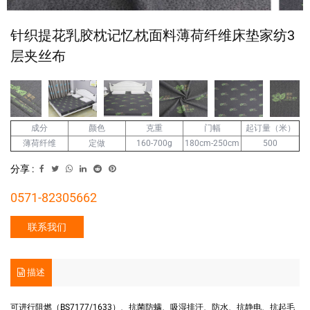
针织提花乳胶枕记忆枕面料薄荷纤维床垫家纺3
层夹丝布
成分
克重
门幅
起订量（米）
颜色
薄荷纤维
定做
160-700g
180cm-250cm
500
分享 :
0571-82305662
联系我们
描述
可进行阻燃（BS7177/1633）、抗菌防螨、吸湿排汗、防水、抗静电、抗起毛