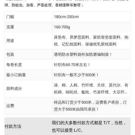
球、防蚊虫、加香、芦荟处理、香精缓释等整理；
门幅
180cm-250cm
克重
160-700g
床垫布、席梦思面料、家纺靠垫套面料、抱
用途
枕、记忆枕面料、保健枕乳胶枕面料
包装
透明防水塑料袋外加防磨编制袋！
每卷长度
针织布60-70米左右！
最小订购量
针织布一般不少于500米！
涤、棉、人棉、竹纤维、天丝、莫代尔、有
面料成分
机棉、锦纶丝、氨纶、竹炭纤维、大豆纤
维、玉米纤维、牛奶纤维、Coolmax等
样品和订货少于500米，运费客户承担，订
运费
货大于500米由我司承担！
我们的大多数付款方式都是 T/T，当然，
付款方法
也可以接受 L/C。